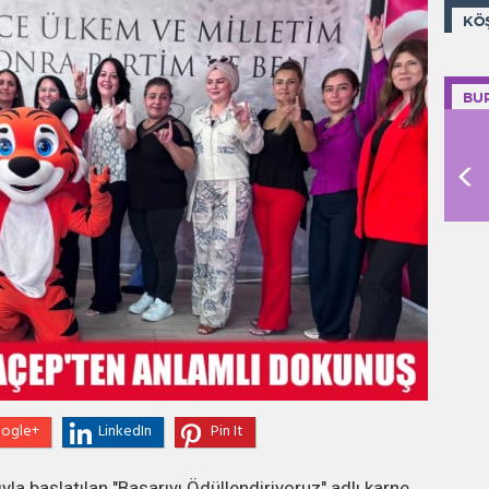
KÖ
BU
ogle+
LinkedIn
Pin It
la başlatılan "Başarıyı Ödüllendiriyoruz" adlı karne