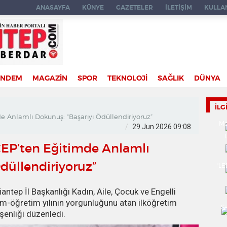
ANASAYFA
KÜNYE
GAZETELER
İLETİŞİM
KULLAN
ÜNDEM
MAGAZİN
SPOR
TEKNOLOJİ
SAĞLIK
DÜNYA
İLG
Anlamlı Dokunuş: “Başarıyı Ödüllendiriyoruz”
Me
29 Jun 2026 09:08
EP’ten Eğitimde Anlamlı
düllendiriyoruz”
'L
antep İl Başkanlığı Kadın, Aile, Çocuk ve Engelli
tim-öğretim yılının yorgunluğunu atan ilköğretim
Ş
şenliği düzenledi.