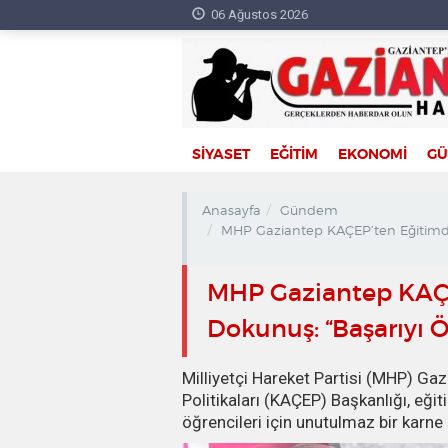
06 Ağustos 2026
SİYASET
EĞİTİM
EKONOMİ
G
Anasayfa
Gündem
MHP Gaziantep KAÇEP’ten Eğitimde 
MHP Gaziantep KAÇ
Dokunuş: “Başarıyı Ö
Milliyetçi Hareket Partisi (MHP) Gazi
Politikaları (KAÇEP) Başkanlığı, eği
öğrencileri için unutulmaz bir karne 