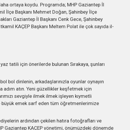
z daha ortaya koydu. Programda; MHP Gaziantep İl
mil İlçe Başkanı Mehmet Doğan, Şahinbey İlçe
kları Gaziantep İl Başkanı Cenk Gece, Şahinbey
kamil KAÇEP Başkanı Meltem Polat ile çok sayıda il-
 tatili için önerilerde bulunan Sırakaya, şunları
e bol bol dinlenin, arkadaşlarınızla oyunlar oynayın
 adım atın. Yeni güzellikler keşfetmek için
ımızı sevgiyle ilmek ilmek işleyen kıymetli
de büyük emek sarf eden tüm öğretmenlerimize
hediyelerin ardından çekilen hatıra fotoğrafları ve
MHP Gaziantep KAÇEP yönetimi, önümüzdeki dönemde