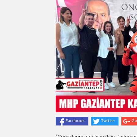
Facebook
Twitter
Go
“Çocuklarımız gülsün diye…” sloganıy