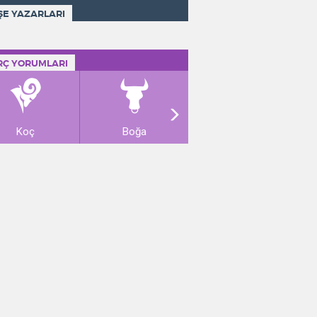
ŞE YAZARLARI
RÇ YORUMLARI
Koç
Boğa
İkizler