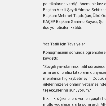
politikalarına verdiği önemi bir ke
Başkan Vekili Şeydi Yılmaz, Şehitka
Başkanı Mehmet Taşdoğan, Ülkü Oca
KAÇEP Başkanı Ganime Boyacı, Şehit
ilçe yöneticileri katıldı.
Yaz Tatili İçin Tavsiyeler
Konuşmasının sonunda öğrencilere yaz
kaydetti:
"Sevgili yavrularımız; tatil süresinc
ama en önemlisi kitapların dünyasına
merakınızı hiç kaybetmeyin. Çocuklar
ailelerimize ve onların yetişmesin
teşekkürlerimi sunuyorum."
Etkinlik, öğrencilere verilen çeşitli 
mutlu vedalaşmalarla sona erdi. 