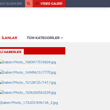
ICI İŞLEMLERİ
VİDEO GALERİ
İLANLAR
TÜM KATEGORİLER
ILI HABERLER
dyum Kapadokya Mehmet Gaziantep'te...
15 Temmuz Federasyonu'nda Başkanlığa
Muhittin Ergin Getirildi
EBOWSKİ' İTALYA'YI GAZİANTEP'E GETİRDİ
Türkiye'nin Yeni Markası 'Winlife'
ahinbey Belediyesinden Sevindiren Haber