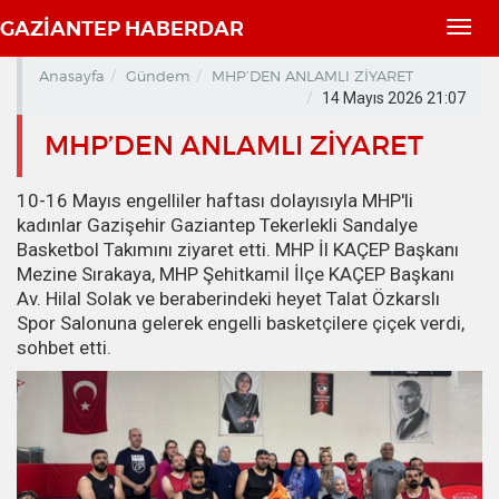
GAZİANTEP HABERDAR
Toggl
navig
Anasayfa
Gündem
MHP’DEN ANLAMLI ZİYARET
14 Mayıs 2026 21:07
MHP’DEN ANLAMLI ZİYARET
10-16 Mayıs engelliler haftası dolayısıyla MHP'li
kadınlar Gazişehir Gaziantep Tekerlekli Sandalye
Basketbol Takımını ziyaret etti. MHP İl KAÇEP Başkanı
Mezine Sırakaya, MHP Şehitkamil İlçe KAÇEP Başkanı
Av. Hilal Solak ve beraberindeki heyet Talat Özkarslı
Spor Salonuna gelerek engelli basketçilere çiçek verdi,
sohbet etti.