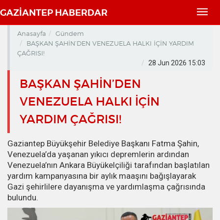
GAZİANTEP HABERDAR
Toggl
navig
Anasayfa
Gündem
BAŞKAN ŞAHİN’DEN VENEZUELA HALKI İÇİN YARDIM
ÇAĞRISI!
28 Jun 2026 15:03
BAŞKAN ŞAHİN’DEN
VENEZUELA HALKI İÇİN
YARDIM ÇAĞRISI!
Gaziantep Büyükşehir Belediye Başkanı Fatma Şahin,
Venezuela’da yaşanan yıkıcı depremlerin ardından
Venezuela’nın Ankara Büyükelçiliği tarafından başlatılan
yardım kampanyasına bir aylık maaşını bağışlayarak
Gazi şehirlilere dayanışma ve yardımlaşma çağrısında
bulundu.