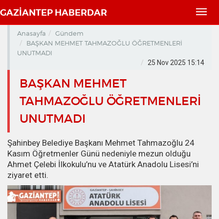
GAZİANTEP HABERDAR
Toggl
navig
Anasayfa
Gündem
BAŞKAN MEHMET TAHMAZOĞLU ÖĞRETMENLERİ
UNUTMADI
25 Nov 2025 15:14
BAŞKAN MEHMET
TAHMAZOĞLU ÖĞRETMENLERİ
UNUTMADI
Şahinbey Belediye Başkanı Mehmet Tahmazoğlu 24
Kasım Öğretmenler Günü nedeniyle mezun olduğu
Ahmet Çelebi İlkokulu’nu ve Atatürk Anadolu Lisesi’ni
ziyaret etti.