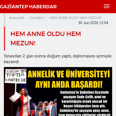
GAZİANTEP HABERDAR
Toggl
navig
Anasayfa
Gündem
HEM ANNE OLDU HEM MEZUN!
30 Jun 2026 12:04
HEM ANNE OLDU HEM
MEZUN!
Sınavdan 2 gün sonra doğum yaptı, diplomasını azmiyle
kazandı.