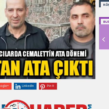
KÖ
BU
ogle+
LinkedIn
Pin It