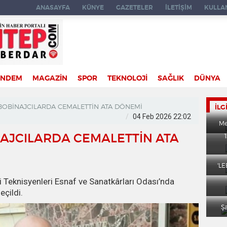
ANASAYFA
KÜNYE
GAZETELER
İLETİŞİM
KULLAN
ÜNDEM
MAGAZİN
SPOR
TEKNOLOJİ
SAĞLIK
DÜNYA
 BOBİNAJCILARDA CEMALETTİN ATA DÖNEMİ
İLG
04 Feb 2026 22:02
Me
NAJCILARDA CEMALETTİN ATA
'L
i Teknisyenleri Esnaf ve Sanatkârları Odası’nda
eçildi.
Ş