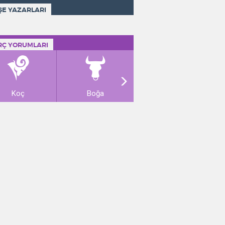
ŞE YAZARLARI
RÇ YORUMLARI
Koç
Boğa
İkizler