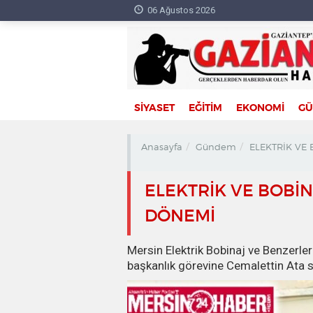
06 Ağustos 2026
SİYASET
EĞİTİM
EKONOMİ
G
Anasayfa
Gündem
ELEKTRİK VE
ELEKTRİK VE BOBİ
DÖNEMİ
Mersin Elektrik Bobinaj ve Benzerler
başkanlık görevine Cemalettin Ata s