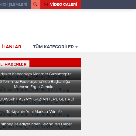
ICI İŞLEMLERİ
VİDEO GALERİ
İLANLAR
TÜM KATEGORİLER
ILI HABERLER
dyum Kapadokya Mehmet Gaziantep'te...
15 Temmuz Federasyonu'nda Başkanlığa
Muhittin Ergin Getirildi
EBOWSKİ' İTALYA'YI GAZİANTEP'E GETİRDİ
Türkiye'nin Yeni Markası 'Winlife'
ahinbey Belediyesinden Sevindiren Haber