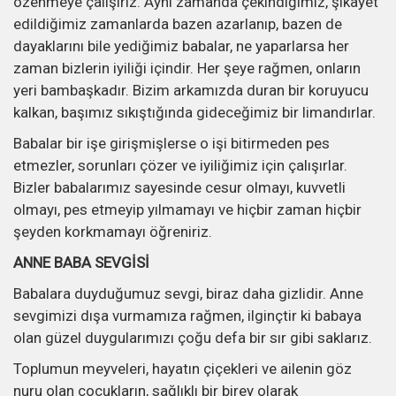
özenmeye çalışırız. Aynı zamanda çekindiğimiz, şikâyet
edildiğimiz zamanlarda bazen azarlanıp, bazen de
dayaklarını bile yediğimiz babalar, ne yaparlarsa her
zaman bizlerin iyiliği içindir. Her şeye rağmen, onların
yeri bambaşkadır. Bizim arkamızda duran bir koruyucu
kalkan, başımız sıkıştığında gideceğimiz bir limandırlar.
Babalar bir işe girişmişlerse o işi bitirmeden pes
etmezler, sorunları çözer ve iyiliğimiz için çalışırlar.
Bizler babalarımız sayesinde cesur olmayı, kuvvetli
olmayı, pes etmeyip yılmamayı ve hiçbir zaman hiçbir
şeyden korkmamayı öğreniriz.
ANNE BABA SEVGİSİ
Babalara duyduğumuz sevgi, biraz daha gizlidir. Anne
sevgimizi dışa vurmamıza rağmen, ilginçtir ki babaya
olan güzel duygularımızı çoğu defa bir sır gibi saklarız.
Toplumun meyveleri, hayatın çiçekleri ve ailenin göz
nuru olan çocukların, sağlıklı bir birey olarak