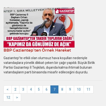
10
BBP Gaziantep’ten Örnek Hareket
Gaziantep’te etkili olan olumsuz hava koşulları nedeniyle
vatandaşlara yönelik dikkat çeken bir çağrı yapıldı. Büyük Birlik
Partisi Gaziantep İl Teşkilatı, dışarıda kalma ihtimali bulunan
vatandaşların parti binasında misafir edileceğini duyurdu.
<
2
3
4
5
6
7
8
9
10
11
12
>