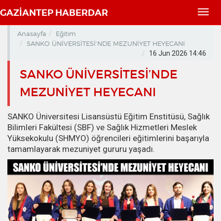
GAZİANTEP HABERDAR
Toggl
navig
Anasayfa
Eğitim
SANKO ÜNİVERSİTESİ’NDE MEZUNİYET HEYECANI
16 Jun 2026 14:46
SANKO ÜNİVERSİTESİ’NDE
MEZUNİYET HEYECANI
SANKO Üniversitesi Lisansüstü Eğitim Enstitüsü, Sağlık
Bilimleri Fakültesi (SBF) ve Sağlık Hizmetleri Meslek
Yüksekokulu (SHMYO) öğrencileri eğitimlerini başarıyla
tamamlayarak mezuniyet gururu yaşadı.