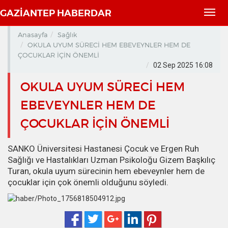
GAZİANTEP HABERDAR
Toggl
navig
Anasayfa
Sağlık
OKULA UYUM SÜRECİ HEM EBEVEYNLER HEM DE
ÇOCUKLAR İÇİN ÖNEMLİ
02 Sep 2025 16:08
OKULA UYUM SÜRECİ HEM
EBEVEYNLER HEM DE
ÇOCUKLAR İÇİN ÖNEMLİ
SANKO Üniversitesi Hastanesi Çocuk ve Ergen Ruh
Sağlığı ve Hastalıkları Uzman Psikoloğu Gizem Başkılıç
Turan, okula uyum sürecinin hem ebeveynler hem de
çocuklar için çok önemli olduğunu söyledi.