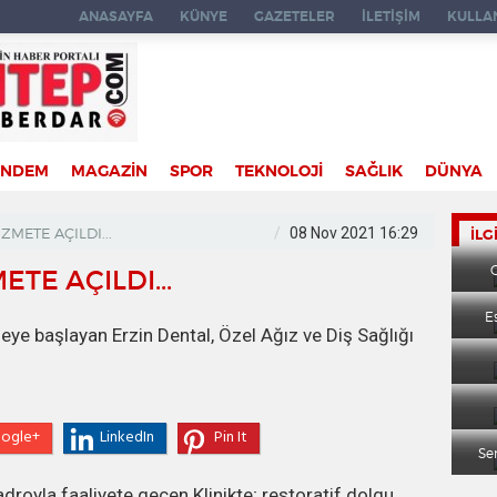
ANASAYFA
KÜNYE
GAZETELER
İLETİŞİM
KULLAN
ÜNDEM
MAGAZİN
SPOR
TEKNOLOJİ
SAĞLIK
DÜNYA
ZMETE AÇILDI...
08 Nov 2021 16:29
İLG
TE AÇILDI...
E
ye başlayan Erzin Dental, Özel Ağız ve Diş Sağlığı
ogle+
LinkedIn
Pin It
Ser
droyla faaliyete geçen Klinikte; restoratif dolgu,