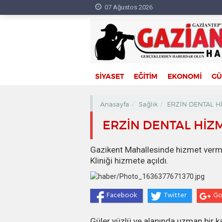
07 Ağustos 2026
SİYASET
EĞİTİM
EKONOMİ
G
Anasayfa
Sağlık
ERZİN DENTAL Hİ
ERZİN DENTAL HİZME
Gazikent Mahallesinde hizmet verme
Kliniği hizmete açıldı.
Facebook
Twitter
Go
Güler yüzlü ve alanında uzman bir ka