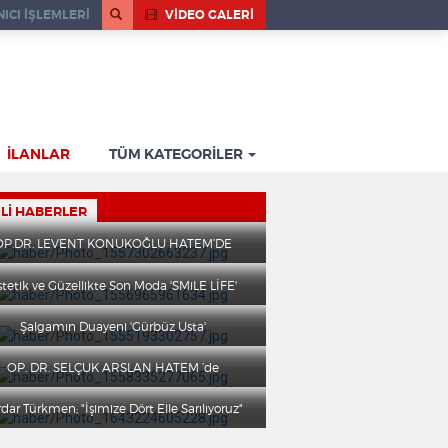
ICI İŞLEMLERİ
VİDEO GALERİ
İLANLAR
TÜM KATEGORİLER
ILI HABERLER
OP.DR. LEVENT KONUKOĞLU HATEM’DE
stetik ve Güzellikte Son Moda 'SMiLE LİFE'
Şalgamın Duayeni 'Gürbüz Usta'
OP. DR. SELÇUK ARSLAN HATEM ’de
dar Türkmen; "İşimize Dört Elle Sarılıyoruz"