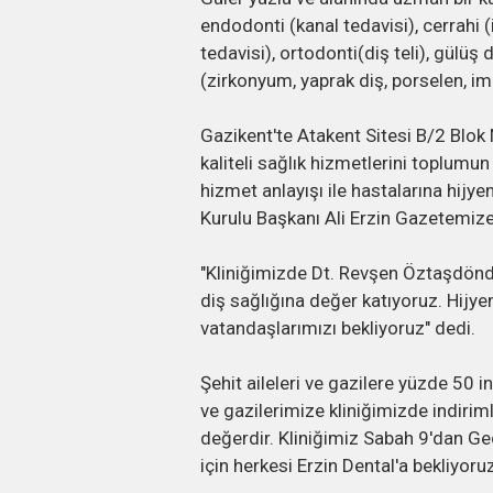
endodonti (kanal tedavisi), cerrahi (
tedavisi), ortodonti(diş teli), gülüş d
(zirkonyum, yaprak diş, porselen, imp
Gazikent'te Atakent Sitesi B/2 Blok 
kaliteli sağlık hizmetlerini toplumun
hizmet anlayışı ile hastalarına hijy
Kurulu Başkanı Ali Erzin Gazetemize
"Kliniğimizde Dt. Revşen Öztaşdönd
diş sağlığına değer katıyoruz. Hijyen
vatandaşlarımızı bekliyoruz" dedi.
Şehit aileleri ve gazilere yüzde 50 in
ve gazilerimize kliniğimizde indiriml
değerdir. Kliniğimiz Sabah 9'dan G
için herkesi Erzin Dental'a bekliyor