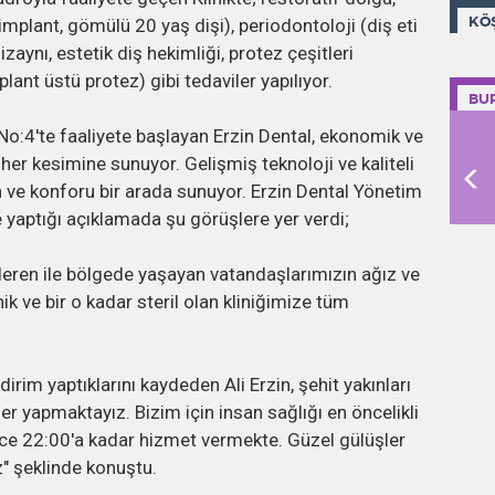
KÖ
implant, gömülü 20 yaş dişi), periodontoloji (diş eti
izaynı, estetik diş hekimliği, protez çeşitleri
lant üstü protez) gibi tedaviler yapılıyor.
BU
No:4'te faaliyete başlayan Erzin Dental, ekonomik ve
 her kesimine sunuyor. Gelişmiş teknoloji ve kaliteli
en ve konforu bir arada sunuyor. Erzin Dental Yönetim
 yaptığı açıklamada şu görüşlere yer verdi;
eren ile bölgede yaşayan vatandaşlarımızın ağız ve
ik ve bir o kadar steril olan kliniğimize tüm
dirim yaptıklarını kaydeden Ali Erzin, şehit yakınları
er yapmaktayız. Bizim için insan sağlığı en öncelikli
ece 22:00'a kadar hizmet vermekte. Güzel gülüşler
uz" şeklinde konuştu.