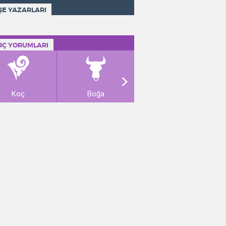
ŞE YAZARLARI
RÇ YORUMLARI
Koç
Boğa
İkizler