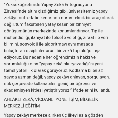
“Yükseköğretimde Yapay Zekâ Entegrasyonu
Zirvesi”nde altını çizdiğimiz gibi, üniversitemiz yapay
zekâyı müfredatın kenarında duran teknik bir araç olarak
değil, tüm fakülteleri yatay kesen bir zihniyet
dönüşümünün merkezinde konumlandırıyor. Tıp ile
mühendisliği, ilahiyat ile felsefe ve etiği, ziraat ile veri
bilimini, sosyoloji ile algoritmayı aynı masada
buluşturan disiplinler arası bir zekâ topluluğu inşa
ediyoruz. Bu nedenle her öğrencimizin hakkı ve
sorumluluğu olan “yapay zekâ okuryazarlığı”nı yeni
temel yeterlilik olarak görüyoruz. Kodlama bilen az
sayıda uzman değil; yapay zekâyı anlayan, sorgulayan,
etik çerçevede kullanabilen geniş bir öğrenci ve
akademisyen kitlesi yetiştiriyoruz.” İfadelerini kullandı.
AHLÂKLI ZEKÂ, VİCDANLI YÖNETİŞİM, BİLGELİK
MERKEZLİ EĞİTİM
Yapay zekâyı merkeze alırken üç ilkeyi asla gözden