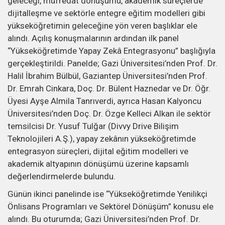
geleceği, müfredat dönüşümü, akademik süreçlerde
dijitalleşme ve sektörle entegre eğitim modelleri gibi
yükseköğretimin geleceğine yön veren başlıklar ele
alındı. Açılış konuşmalarının ardından ilk panel
“Yükseköğretimde Yapay Zekâ Entegrasyonu” başlığıyla
gerçekleştirildi. Panelde; Gazi Üniversitesi’nden Prof. Dr.
Halil İbrahim Bülbül, Gaziantep Üniversitesi’nden Prof.
Dr. Emrah Cinkara, Doç. Dr. Bülent Haznedar ve Dr. Öğr.
Üyesi Ayşe Almila Tanrıverdi, ayrıca Hasan Kalyoncu
Üniversitesi’nden Doç. Dr. Özge Kelleci Alkan ile sektör
temsilcisi Dr. Yusuf Tulğar (Divvy Drive Bilişim
Teknolojileri A.Ş.), yapay zekânın yükseköğretimde
entegrasyon süreçleri, dijital eğitim modelleri ve
akademik altyapının dönüşümü üzerine kapsamlı
değerlendirmelerde bulundu.
Günün ikinci panelinde ise “Yükseköğretimde Yenilikçi
Önlisans Programları ve Sektörel Dönüşüm” konusu ele
alındı. Bu oturumda; Gazi Üniversitesi’nden Prof. Dr.