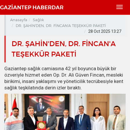
GAZİANTEP HABERDAR
Toggl
navig
Anasayfa
Sağlık
DR. ŞAHİN'DEN, DR. FİNCAN'A TEŞEKKÜR PAKETİ
28 Oct 2025 13:27
DR. ŞAHİN'DEN, DR. FİNCAN'A
TEŞEKKÜR PAKETİ
Gaziantep sağlık camiasına 42 yıl boyunca büyük bir
özveriyle hizmet eden Op. Dr. Ali Güven Fincan, mesleki
birikimi, insani yaklaşımı ve yöneticilik tecrübesiyle kent
sağlık teşkilatında derin izler bıraktı.