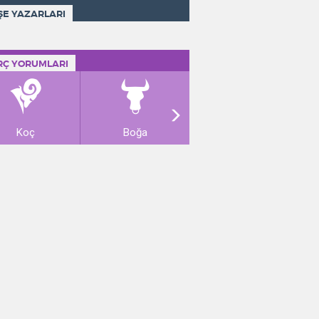
ŞE YAZARLARI
RÇ YORUMLARI
Koç
Boğa
İkizler