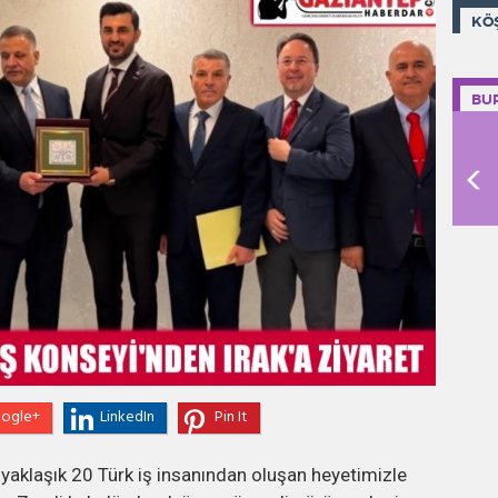
KÖ
BU
ogle+
LinkedIn
Pin It
 yaklaşık 20 Türk iş insanından oluşan heyetimizle