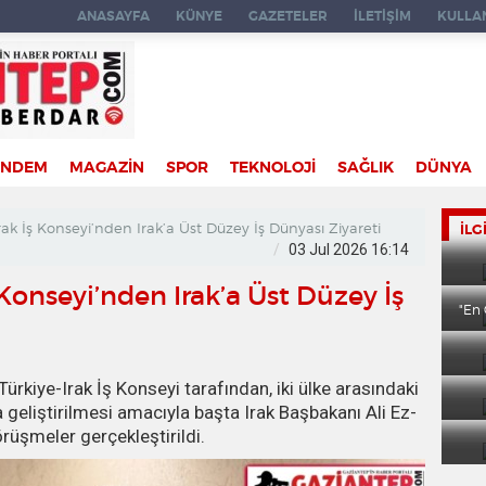
ANASAYFA
KÜNYE
GAZETELER
İLETİŞİM
KULLAN
ÜNDEM
MAGAZİN
SPOR
TEKNOLOJİ
SAĞLIK
DÜNYA
rak İş Konseyi’nden Irak’a Üst Düzey İş Dünyası Ziyareti
İLG
03 Jul 2026 16:14
 Konseyi’nden Irak’a Üst Düzey İş
"En
Türkiye-Irak İş Konseyi tarafından, iki ülke arasındaki
a geliştirilmesi amacıyla başta Irak Başbakanı Ali Ez-
üşmeler gerçekleştirildi.