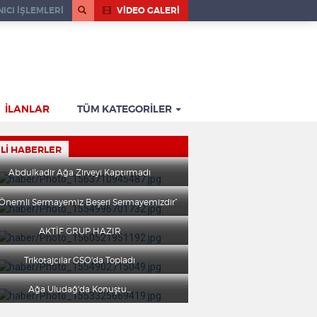
ICI İŞLEMLERİ
VİDEO GALERİ
İLANLAR
TÜM KATEGORİLER
ILI HABERLER
Abdulkadir Ağa Zirveyi Kaptırmadı
 Önemli Sermayemiz Beşeri Sermayemizdir”
AKTİF GRUP HAZIR
Trikotajcılar GSO'da Topladı
Ağa Uludağ'da Konuştu...