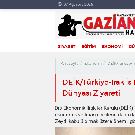
07 Ağustos 2026
SİYASET
EĞİTİM
EKONOMİ
G
Anasayfa
Ekonomi
DEİK/Türkiye-I
DEİK/Türkiye-Irak İş
Dünyası Ziyareti
Dış Ekonomik İlişkiler Kurulu (DEİK) 
ekonomik ve ticari ilişkilerin daha d
Zeydi kabulü olmak üzere önemli gör