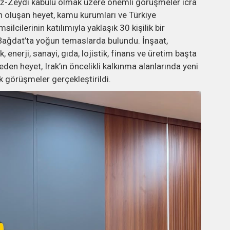
 Ez-Zeydi kabulü olmak üzere önemli görüşmeler icra
an oluşan heyet, kamu kurumları ve Türkiye
lcilerinin katılımıyla yaklaşık 30 kişilik bir
Bağdat’ta yoğun temaslarda bulundu. İnşaat,
 enerji, sanayi, gıda, lojistik, finans ve üretim başta
eden heyet, Irak’ın öncelikli kalkınma alanlarında yeni
lik görüşmeler gerçekleştirildi.