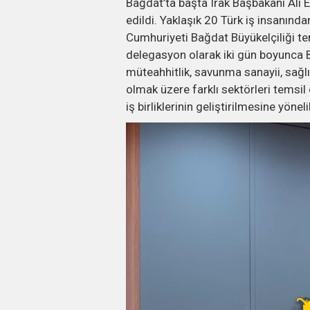
Bağdat’ta başta Irak Başbakanı Ali
edildi. Yaklaşık 20 Türk iş insanınd
Cumhuriyeti Bağdat Büyükelçiliği temsi
delegasyon olarak iki gün boyunca 
müteahhitlik, savunma sanayii, sağlık,
olmak üzere farklı sektörleri temsil 
iş birliklerinin geliştirilmesine yöne