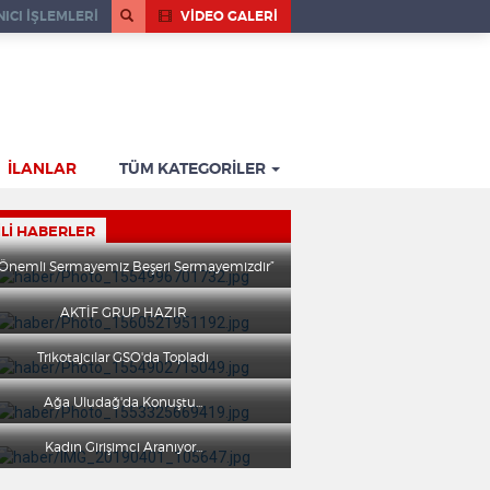
ICI İŞLEMLERİ
VİDEO GALERİ
İLANLAR
TÜM KATEGORİLER
ILI HABERLER
 Önemli Sermayemiz Beşeri Sermayemizdir”
AKTİF GRUP HAZIR
Trikotajcılar GSO'da Topladı
Ağa Uludağ'da Konuştu...
Kadın Girişimci Aranıyor...