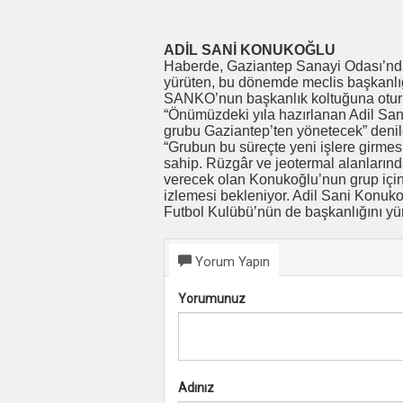
ADİL SANİ KONUKOĞLU
Haberde, Gaziantep Sanayi Odası’nda
yürüten, bu dönemde meclis başkanlığ
SANKO’nun başkanlık koltuğuna oturmay
“Önümüzdeki yıla hazırlanan Adil Sa
grubu Gaziantep’ten yönetecek” denile
“Grubun bu süreçte yeni işlere girmes
sahip. Rüzgâr ve jeotermal alanlarınd
verecek olan Konukoğlu’nun grup için 
izlemesi bekleniyor. Adil Sani Konuko
Futbol Kulübü’nün de başkanlığını y
Yorum Yapın
Yorumunuz
Adınız