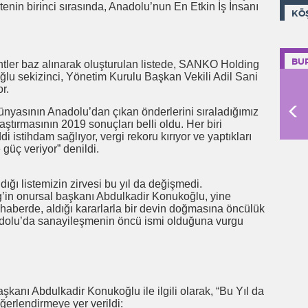
enin birinci sırasında, Anadolu’nun En Etkin İş İnsanı
KÖ
BU
entler baz alınarak oluşturulan listede, SANKO Holding
u sekizinci, Yönetim Kurulu Başkan Vekili Adil Sani
r.
 dünyasının Anadolu’dan çıkan önderlerini sıraladığımız
aştırmasının 2019 sonuçları belli oldu. Her biri
di istihdam sağlıyor, vergi rekoru kırıyor ve yaptıkları
güç veriyor” denildi.
ığı listemizin zirvesi bu yıl da değişmedi.
in onursal başkanı Abdulkadir Konukoğlu, yine
n haberde, aldığı kararlarla bir devin doğmasına öncülük
dolu’da sanayileşmenin öncü ismi olduğuna vurgu
nı Abdulkadir Konukoğlu ile ilgili olarak, “Bu Yıl da
ğerlendirmeye yer verildi: