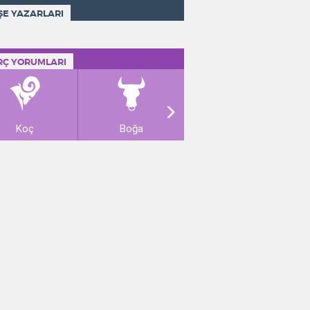
ŞE YAZARLARI
RÇ YORUMLARI
Koç
Boğa
İkizler