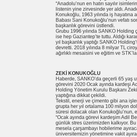
“Anadolu’nun en hatırı sayılır isimler
listenin yine zirvesinde yer aldı. An
Konukoğlu, 1963 yılında iş hayatına at
Babası Sani Konukoğlu’nun vefatı so
başkanlık görevini üstlendi.
Grubu 1996 yılında SANKO Holding ça
ise hep Gaziantep’te tuttu. Aldığı ka
yıl başkanlık yaptığı SANKO Holding’
devretti. 2018 yılında 8 milyar TL ci
ağırlıklı mesaisini ve eğitim ve STK’la
ZEKİ KONUKOĞLU
Haberde, SANKO’da geçerli 65 yaş u
görevini 2020 Ocak ayında kardeşi 
Holding Yönetim Kurulu Başkanı Zeki
yaptığına dikkat çekildi.
Tekstil, enerji ve çimento gibi ana işl
grupta her yıl ortalama 100 milyon do
süresi dolacak olan Konukoğlu’nun, eme
“Ocak ayında görevi kardeşim Adil Be
günlük stres üzerimizden kalkıyor. Bu 
mesela çarşambayı hobilerime ayıraca
üniversitemizin yönetimine vakit ayır