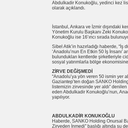
Abdulkadir Konukoğlu, yedinci kez list
olarak açıklandı.
İstanbul, Ankara ve İzmir dışındaki k
Yönetim Kurulu Başkanı Zeki Konukoğl
Konukoğlu ise 16’ıncı sırada bulunuyo
Sibel Atik’in hazırladığı haberde, “İş
‘Anadolu’nun En Etkin 50 İş İnsanı’ ar
bulundukları kentlerde şirketleriyle cid
sosyal yatırımlarla bölge ekonomisine 
ZİRVE DEĞİŞMEDİ
“Anadolu’ya yön veren 50 ismin yer ald
Gaziantep’ten doğan SANKO Holding’
listemizin zirvesinde yer aldı” denile
eden Abdulkadir Konukoğlu’nun, Ana
yapılıyor.
ABDULKADİR KONUKOĞLU
Haberde, SANKO Holding Onursal Başka
Zirveden İnmedi” başlığı altında şu de