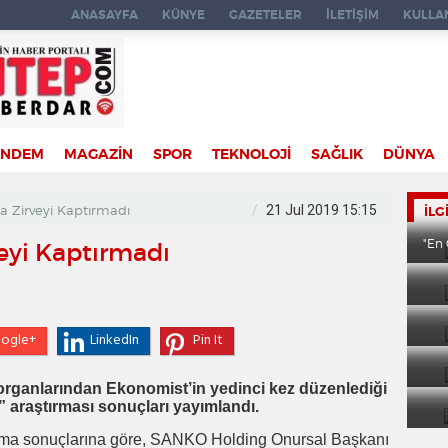
ANASAYFA
KÜNYE
GAZETELER
İLETİŞİM
KULLAN
ÜNDEM
MAGAZİN
SPOR
TEKNOLOJİ
SAĞLIK
DÜNYA
a Zirveyi Kaptırmadı
21 Jul 2019 15:15
İLG
"En
eyi Kaptırmadı
ogle+
LinkedIn
Pin It
rganlarından Ekonomist’in yedinci kez düzenlediği
” araştırması sonuçları yayımlandı.
ırma sonuçlarına göre, SANKO Holding Onursal Başkanı