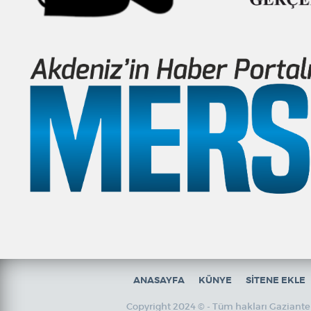
ANASAYFA
KÜNYE
SİTENE EKLE
Copyright 2024 © - Tüm hakları Gaziantep