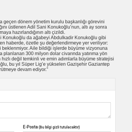
 geçen dönem yönetim kurulu başkanlığı görevini
ını üstlenen Adil Sani Konukoğlu’nun, altı ay sonra
a hazırlandığının altı çizildi.
ni Konukoğlu da ağabeyi Abdulkadir Konukoğlu gibi
n haberde, özetle şu değerlendirmeye yer veriliyor:
i beklenmiyor. Aile bildiği işlerde büyüme vizyonuna
a planlanan 300 milyon dolar civarında yatırıma yön
hızlı değil temkinli ve emin adımlarla büyüme stratejisi
ğlu, bu yıl Süper Lig’e yükselen Gazişehir Gaziantep
ürütmeye devam ediyor.”
E-Posta
(Bu bilgi gizli tutulacaktır)