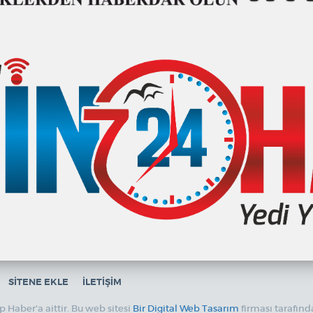
SİTENE EKLE
İLETİŞİM
 Haber'a aittir. Bu web sitesi
Bir Digital Web Tasarım
firması tarafın