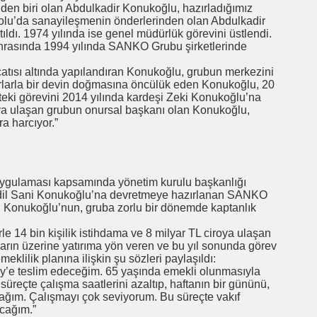
inden biri olan Abdulkadir Konukoğlu, hazırladığımız
adolu’da sanayileşmenin önderlerinden olan Abdulkadir
ıldı. 1974 yılında ise genel müdürlük görevini üstlendi.
nrasında 1994 yılında SANKO Grubu şirketlerinde
tısı altında yapılandıran Konukoğlu, grubun merkezini
rarlarla bir devin doğmasına öncülük eden Konukoğlu, 20
teki görevini 2014 yılında kardeşi Zeki Konukoğlu’na
roya ulaşan grubun onursal başkanı olan Konukoğlu,
ra harcıyor.”
ygulaması kapsamında yönetim kurulu başkanlığı
Adil Sani Konukoğlu’na devretmeye hazırlanan SANKO
 Konukoğlu’nun, gruba zorlu bir dönemde kaptanlık
erle 14 bin kişilik istihdama ve 8 milyar TL ciroya ulaşan
ların üzerine yatırıma yön veren ve bu yıl sonunda görev
klilik planına ilişkin şu sözleri paylaşıldı:
y’e teslim edeceğim. 65 yaşında emekli olunmasıyla
süreçte çalışma saatlerini azaltıp, haftanın bir gününü,
ğım. Çalışmayı çok seviyorum. Bu süreçte vakıf
acağım.”