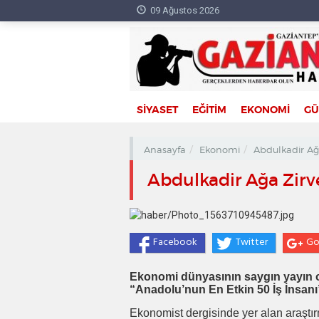
09 Ağustos 2026
SİYASET
EĞİTİM
EKONOMİ
G
Anasayfa
Ekonomi
Abdulkadir Ağ
Abdulkadir Ağa Zirv
Facebook
Twitter
Go
Ekonomi dünyasının saygın yayın o
“Anadolu’nun En Etkin 50 İş İnsanı
Ekonomist dergisinde yer alan araşt