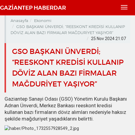
GAZİANTEP HABERDAR
Toggl
navig
Anasayfa
Ekonomi
GSO BAŞKANI ÜNVERDİ; “REESKONT KREDİSİ KULLANIP
DÖVİZ ALAN BAZI FİRMALAR MAĞDURİYET YAŞIYOR”
25 Nov 2024 21:07
GSO BAŞKANI ÜNVERDİ;
“REESKONT KREDİSİ KULLANIP
DÖVİZ ALAN BAZI FİRMALAR
MAĞDURİYET YAŞIYOR”
Gaziantep Sanayi Odası (GSO) Yönetim Kurulu Başkanı
Adnan Ünverdi, Merkez Bankası reeskont kredisi
kullanan bazı firmaların döviz alımları nedeniyle haksız
şekilde mağduriyet yaşadıklarını belirtti.