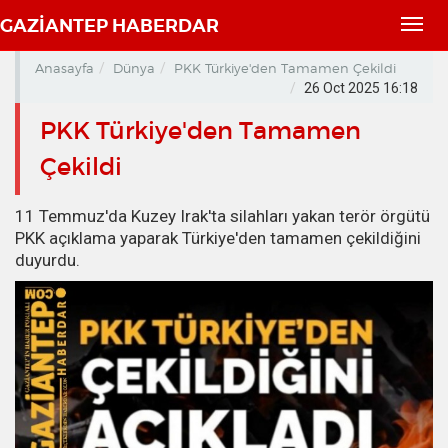
GAZİANTEP HABERDAR
Toggl
navig
Anasayfa
Dünya
PKK Türkiye'den Tamamen Çekildi
26 Oct 2025 16:18
PKK Türkiye'den Tamamen
Çekildi
11 Temmuz'da Kuzey Irak'ta silahları yakan terör örgütü
PKK açıklama yaparak Türkiye'den tamamen çekildiğini
duyurdu.