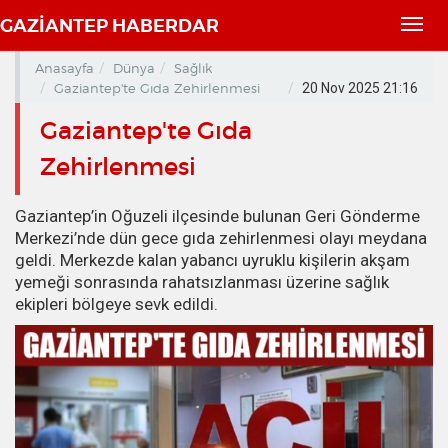
GAZİANTEP HABERDAR
Toggl
navig
Anasayfa
Dünya
Sağlık
Gaziantep'te Gıda Zehirlenmesi
20 Nov 2025 21:16
Gaziantep'te Gıda
Zehirlenmesi
Gaziantep’in Oğuzeli ilçesinde bulunan Geri Gönderme
Merkezi’nde dün gece gıda zehirlenmesi olayı meydana
geldi. Merkezde kalan yabancı uyruklu kişilerin akşam
yemeği sonrasında rahatsızlanması üzerine sağlık
ekipleri bölgeye sevk edildi.