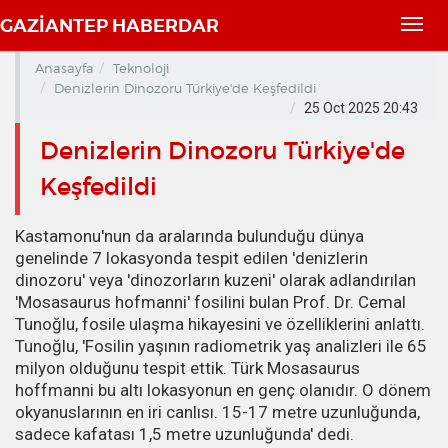
GAZİANTEP HABERDAR
Toggl
navig
Anasayfa
Teknoloji
Denizlerin Dinozoru Türkiye'de Keşfedildi
25 Oct 2025 20:43
Denizlerin Dinozoru Türkiye'de
Keşfedildi
Kastamonu'nun da aralarında bulunduğu dünya
genelinde 7 lokasyonda tespit edilen 'denizlerin
dinozoru' veya 'dinozorların kuzeni' olarak adlandırılan
'Mosasaurus hofmanni' fosilini bulan Prof. Dr. Cemal
Tunoğlu, fosile ulaşma hikayesini ve özelliklerini anlattı.
Tunoğlu, 'Fosilin yaşının radiometrik yaş analizleri ile 65
milyon olduğunu tespit ettik. Türk Mosasaurus
hoffmanni bu altı lokasyonun en genç olanıdır. O dönem
okyanuslarının en iri canlısı. 15-17 metre uzunluğunda,
sadece kafatası 1,5 metre uzunluğunda' dedi.