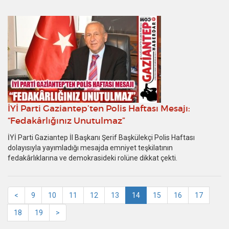
10
İYİ Parti Gaziantep’ten Polis Haftası Mesajı:
“Fedakârlığınız Unutulmaz”
İYİ Parti Gaziantep İl Başkanı Şerif Başkülekçi Polis Haftası
dolayısıyla yayımladığı mesajda emniyet teşkilatının
fedakârlıklarına ve demokrasideki rolüne dikkat çekti.
<
9
10
11
12
13
14
15
16
17
18
19
>