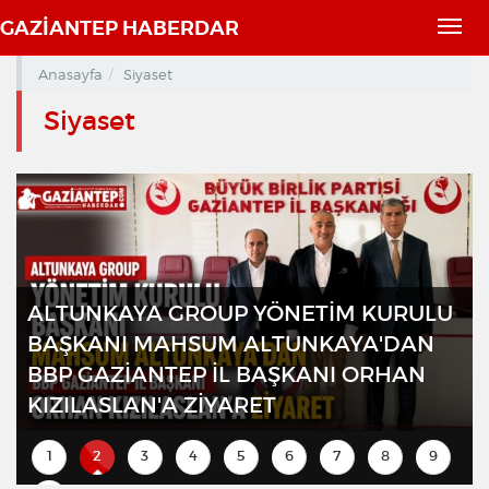
GAZİANTEP HABERDAR
Toggl
navig
Anasayfa
Siyaset
Siyaset
ALTUNKAYA GROUP YÖNETIM KURULU
BAŞKANI MAHSUM ALTUNKAYA'DAN
BBP GAZIANTEP İL BAŞKANI ORHAN
KIZILASLAN'A ZIYARET
1
2
3
4
5
6
7
8
9