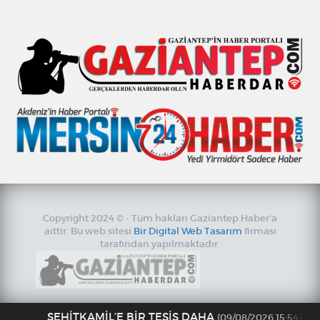
Copyright 2024 © - Tüm hakları Gaziantep Haber'a
aittir. Bu web sitesi
Bir Digital Web Tasarım
firması
tarafından yapılmaktadır.
ŞEHİTKAMİL’E BİR TESİS DAHA
(09/08/2026 15:54)