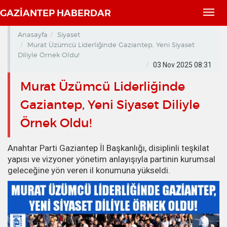
GAZİANTEP HABERDAR
Toggl
navig
Anasayfa
Siyaset
Murat Üzümcü Liderliğinde Gaziantep, Yeni Siyaset
Diliyle Örnek Oldu!
03 Nov 2025 08:31
Murat Üzümcü Liderliğinde
Gaziantep, Yeni Siyaset Diliyle
Örnek Oldu!
Anahtar Parti Gaziantep İl Başkanlığı, disiplinli teşkilat
yapısı ve vizyoner yönetim anlayışıyla partinin kurumsal
geleceğine yön veren il konumuna yükseldi.