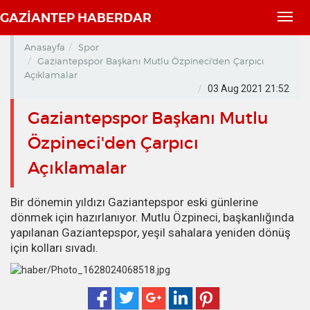
GAZİANTEP HABERDAR
Toggl
navig
Anasayfa
Spor
Gaziantepspor Başkanı Mutlu Özpineci'den Çarpıcı
Açıklamalar
03 Aug 2021 21:52
Gaziantepspor Başkanı Mutlu
Özpineci'den Çarpıcı
Açıklamalar
Bir dönemin yıldızı Gaziantepspor eski günlerine
dönmek için hazırlanıyor. Mutlu Özpineci, başkanlığında
yapılanan Gaziantepspor, yeşil sahalara yeniden dönüş
için kolları sıvadı.